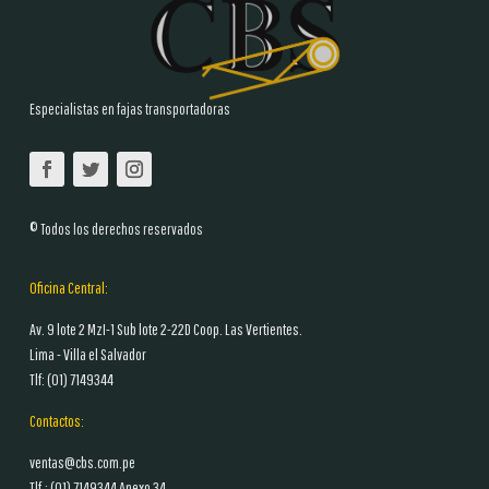
Especialistas en fajas transportadoras
© Todos los derechos reservados
Oficina Central:
Av. 9 lote 2 MzI-1 Sub lote 2-22D Coop. Las Vertientes.
Lima - Villa el Salvador
Tlf: (01)
7149344
Contactos:
ventas@cbs.com.pe
Tlf.: (01)
7149344 Anexo 34