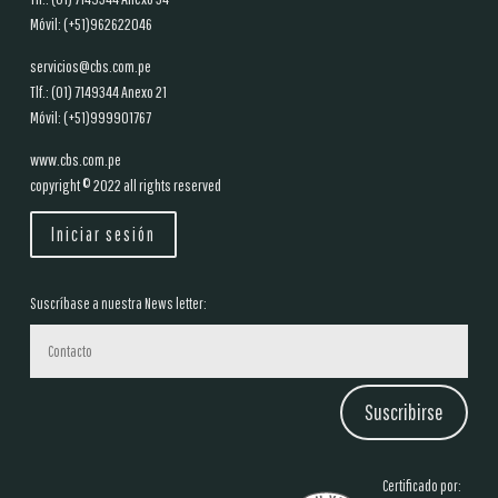
Móvil: (+51)962622046
servicios@cbs.com.pe
Tlf.: (01)
7149344 Anexo 21
Móvil: (+51)999901767
www.cbs.com.pe
copyright © 2022 all rights reserved
Iniciar sesión
Suscríbase a nuestra News letter:
Suscribirse
Certificado por: