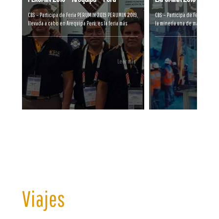
CBS – Participa de Feria PERUMIN 2019 PERUMIN 2019,
CBS – Participa de Feria EXPO
llevada a cabo en Arequipa Perú, es la feria más
la minería una de mayores fue
importante del Pacífico de Sur América. Arequipa es
trabajo en el Perú, CBS no pasa
conocida como “La Ciudad Blanca” pues fue
participación en una de las má
construida casi totalmente en sillar. Está situada a
que se organiza el Latinoamér
2325 metros de altura en las montañas del desierto
evento se llevó a cabo en las 
Leer más
de los Andes y está rodeada por 3 volcanes el Misti,
Centro de Exposiciones del J
el Chachani y el Picchu Picchu. Es sin lugar a dudas,
Lima Perú. Siendo EXPOMIN PE
la segunda ciudad más importante del País, siendo
oportunidades para establecer 
en la actualidad un eje de desarrollo económico
relaciones comerciales, CBS p
en el sur Peruano.Esta feria tuvo una participación
sus productos y servicios que o
de alrededor de 1400 stand, en donde CBS también
industria. Fueron 3 días intens
estuvo presente activamente, mostrando sus
permanentemente con clientes,
productos y servicios dirigido sobre todo a la
donde se pasaron gratos mom
minería. Fue un evento magnífico donde se
experiencias y conocimiento. H
interactuó con muchos clientes. Nuevamente
accediendo a las enormes Oportunidades que nos
ofrece estos eventos permitió afianzar
sobremanera nuestros lazos comerciales y de
amistad con nuestros clientes estratégicos y nos
abrió nuevas puertas para seguir creciendo
Viajes
sostenidamente.Gracias PERUMIN....