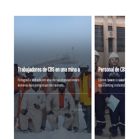
Trabajadores de CBS en una mina a
Personal de CBS visita 
4.000 metros de altura
Depreux en Polonia
Fotografía tomada en una de las instalaciones
Lorem Ipsum is simply dummy te
mineras más peligrosas del mundo....
typesetting industry. Lorem I
industry’s standard dummy text
when an unknown printer took
scrambled it to make a type s
survived not only five centurie
Leer más
into electronic typesetting, r
unchanged. It was popularised
release of Letraset sheets co
passages, and more recently 
publishing software like Aldu
versions of Lorem Ipsum....