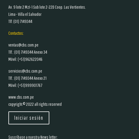
Av. 9 lote 2 MzI-1 Sub lote 2-22D Coop. Las Vertientes.
Lima - Villa el Salvador
Tlf: (01)
7149344
Contactos:
ventas@cbs.com.pe
Tlf.: (01)
7149344 Anexo 34
Móvil: (+51)962622046
servicios@cbs.com.pe
Tlf.: (01)
7149344 Anexo 21
Móvil: (+51)999901767
www.cbs.com.pe
copyright © 2022 all rights reserved
Iniciar sesión
Suscríbase a nuestra News letter: