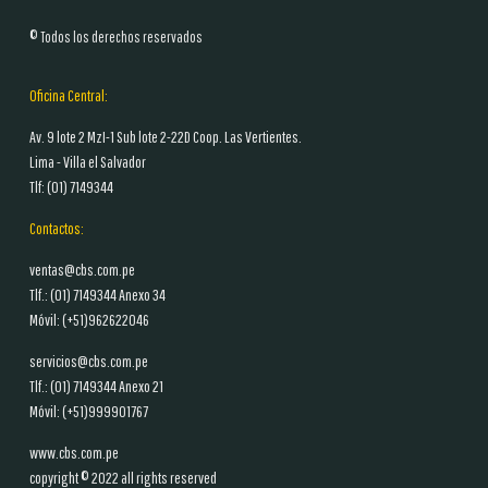
© Todos los derechos reservados
Oficina Central:
Av. 9 lote 2 MzI-1 Sub lote 2-22D Coop. Las Vertientes.
Lima - Villa el Salvador
Tlf: (01)
7149344
Contactos:
ventas@cbs.com.pe
Tlf.: (01)
7149344 Anexo 34
Móvil: (+51)962622046
servicios@cbs.com.pe
Tlf.: (01)
7149344 Anexo 21
Móvil: (+51)999901767
www.cbs.com.pe
copyright © 2022 all rights reserved