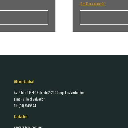
¿Olvidó su contraseña?
Oficina Central:
Av. 9 lote 2 MzI-1 Sub lote 2-22D Coop. Las Vertientes.
Lima - Villa el Salvador
Tlf: (01)
7149344
Contactos:
ventas@cbs.com.pe