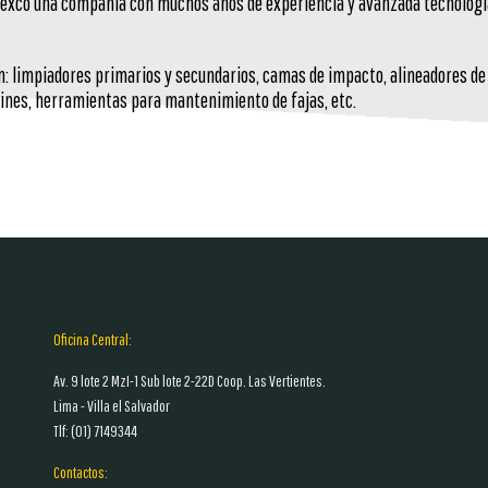
lexco una compañía con muchos años de experiencia y avanzada tecnologí
n: limpiadores primarios y secundarios, camas de impacto, alineadores de 
lines, herramientas para mantenimiento de fajas, etc.
Oficina Central:
Av. 9 lote 2 MzI-1 Sub lote 2-22D Coop. Las Vertientes.
Lima - Villa el Salvador
Tlf: (01)
7149344
Contactos: