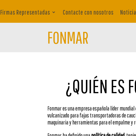
Firmas Representadas
Contacte con nosotros
Notici
FONMAR
¿QUIÉN ES 
Fonmar es una empresa española líder mundial 
vulcanizado para fajas transportadoras de cauc
maquinaria y herramientas para el empalme y r
Fonmar ha definido una
política de calidad
, teni