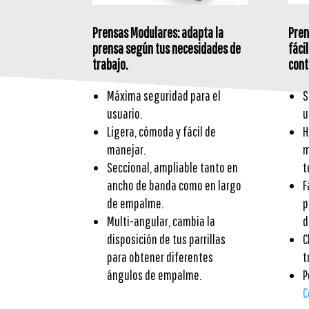
Pren
Prensas Modulares: adapta la
fáci
prensa según tus necesidades de
cont
trabajo.
S
Máxima seguridad para el
u
usuario.
H
Ligera, cómoda y fácil de
m
manejar.
t
Seccional, ampliable tanto en
F
ancho de banda como en largo
p
de empalme.
d
Multi-angular, cambia la
C
disposición de tus parrillas
t
para obtener diferentes
P
ángulos de empalme.
C