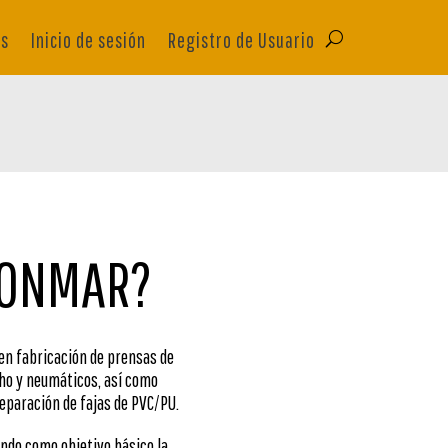
as
Inicio de sesión
Registro de Usuario
FONMAR?
en fabricación de prensas de
ho y neumáticos, así como
eparación de fajas de PVC/PU.
endo como objetivo básico la