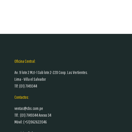
Oficina Central:
Av. 9 lote 2 MzI-1 Sub lote 2-22D Coop. Las Vertientes.
Lima - Villa el Salvador
Tlf: (01)
7149344
Contactos:
ventas@cbs.com.pe
Tlf.: (01)
7149344 Anexo 34
Móvil: (+51)962622046